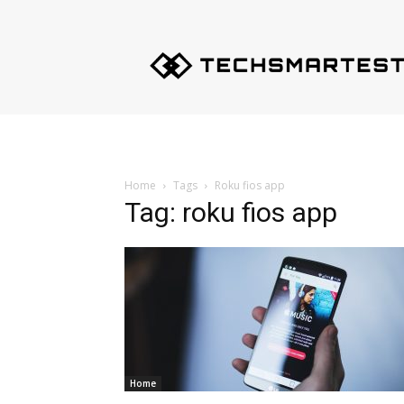
Techsmartest.com
–
Tips
and
Tricks
for
Smartest
Technology
Home
Tags
Roku fios app
Tag: roku fios app
Home